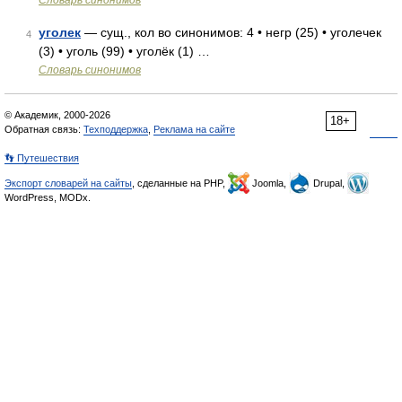
Словарь синонимов
уголек
— сущ., кол во синонимов: 4 • негр (25) • уголечек
4
(3) • уголь (99) • уголёк (1) …
Словарь синонимов
© Академик, 2000-2026
18+
Обратная связь:
Техподдержка
,
Реклама на сайте
👣 Путешествия
Экспорт словарей на сайты
, сделанные на PHP,
Joomla,
Drupal,
WordPress, MODx.